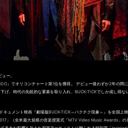
ビュー。
TABOO』でオリコンチャート第1位を獲得。 デビュー後わずか2年の
下げ、時代の先鋭的な要素を取り入れ、BUCK-TICKでしか成し得
ドキュメント映画『劇場版BUCK-TICK～バクチク現象～』を全国上
2017」（全米最大規模の音楽授賞式「MTV Video Music Awa
な影響を与えた邦楽アーティストに贈られる特別賞「Inspiration A