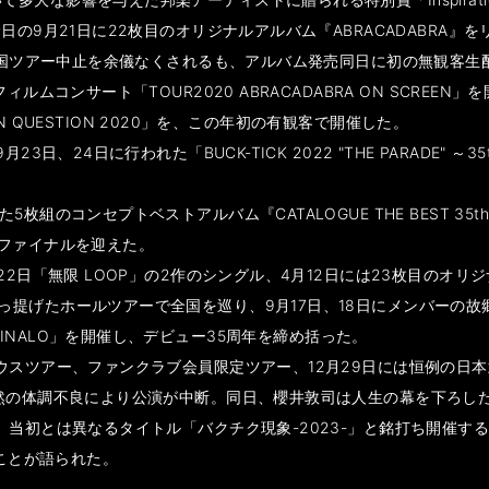
日の9月21日に22枚目のオリジナルアルバム『ABRACADABRA
国ツアー中止を余儀なくされるも、アルバム発売同日に初の無観客生配信ライブ「
ルムコンサート「TOUR2020 ABRACADABRA ON SCREEN
Y IN QUESTION 2020」を、この年初の有観客で開催した。
24日に行われた「BUCK-TICK 2022 "THE PARADE" ～35th
組のコンセプトベストアルバム『CATALOGUE THE BEST 35th
でファイナルを迎えた。
2日「無限 LOOP」の2作のシングル、4月12日には23枚目のオリジナ
っ提げたホールツアーで全国を巡り、9月17日、18日にメンバーの
ORA- FINALO」を開催し、デビュー35周年を締め括った。
ハウスツアー、ファンクラブ会員限定ツアー、12月29日には恒例の日
突然の体調不良により公演が中断。同日、櫻井敦司は人生の幕を下ろし
を、当初とは異なるタイトル「バクチク現象-2023-」と銘打ち開催
くことが語られた。