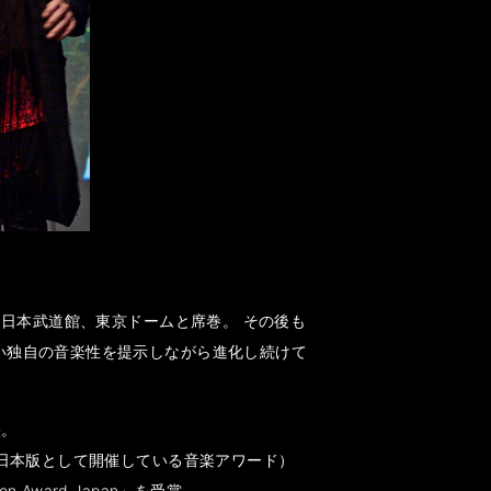
間に日本武道館、東京ドームと席巻。 その後も
ない独自の音楽性を提示しながら進化し続けて
映。
rds」の日本版として開催している音楽アワード）
ward Japan」を受賞。