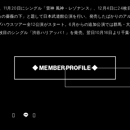
は、11月20日にシングル「雷神 風神 - レゾナンス」、12月4日に2
イショの薔薇の下」と題して日本武道館公演を行い、発売したばかりのア
ウスツアー全12公演がスタート。6月からの追加公演では群馬・大阪、さらに
44枚目のシングル「渋谷ハリアッパ！」を発売。翌日10月16日より千葉
◆ MEMBER PROFILE ◆
N