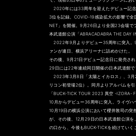
2020年には33周年を迎えたデビュー記念
3位を記録。COVID-19感染拡大の影響で全
NET」を開催。9月26日より全国23会場でフィ
本武道館公演「ABRACADABRA THE DA
2022年9月よりデビュー35周年に突入。9月23日、
ァンが連日、横浜アリーナに詰めかけた。
その後、9月21日デビュー記念日に発売された5枚
29日には22年連続同日開催の日本武道館
2023年3月8日「太陽とイカロス」、3月2
リコン初登場2位）。同月よりアルバムを引
「BUCK-TICK TOUR 2023 異空 -IZ
10月からデビュー36周年に突入。ライヴ
10月19日の横浜公演において櫻井敦司の
が、その後、12月29日の日本武道館公演
の口から、今後もBUCK-TICKを続けてい