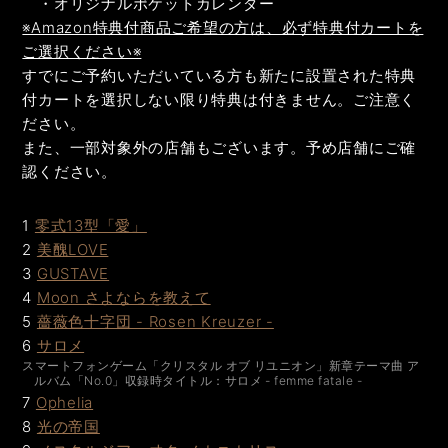
・オリジナルポケットカレンダー
※Amazon特典付商品ご希望の方は、必ず特典付カートを
ご選択ください※
すでにご予約いただいている方も新たに設置された特典
付カートを選択しない限り特典は付きません。ご注意く
ださい。
また、一部対象外の店舗もございます。予め店舗にご確
認ください。
1
零式13型「愛」
2
美醜LOVE
3
GUSTAVE
4
Moon さよならを教えて
5
薔薇色十字団 - Rosen Kreuzer -
6
サロメ
スマートフォンゲーム「クリスタル オブ リユニオン」新章テーマ曲 ア
ルバム「No.0」収録時タイトル：サロメ - femme fatale -
7
Ophelia
8
光の帝国