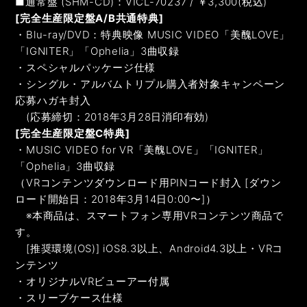
■通常盤 (SHM-CD)：VICL-70237 / ￥3,300(税込)
[完全生産限定盤A/B共通特典]
・Blu-ray/DVD：特典映像 MUSIC VIDEO「美醜LOVE」
「IGNITER」「Ophelia」3曲収録
・スペシャルパッケージ仕様
・シングル・アルバムトリプル購入者対象キャンペーン
応募ハガキ封入
(応募締切：2018年3月28日消印有効)
[完全生産限定盤C特典]
・MUSIC VIDEO for VR「美醜LOVE」「IGNITER」
「Ophelia」3曲収録
（VRコンテンツダウンロード用PINコード封入 [ダウン
ロード開始日：2018年3月14日0:00〜]）
※本商品は、スマートフォン専用VRコンテンツ商品で
す。
[推奨環境(OS)] iOS8.3以上、Android4.3以上・VRコ
ンテンツ
・オリジナルVRビューアー付属
・スリーブケース仕様