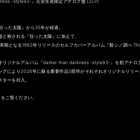
arkness -style93-』完全生産限定アナログ盤 (2LP)
『狂った太陽』から35年が経過。
盤と称される『狂った太陽』に加えて、
革期となる1992年リリースのセルフカバーアルバム『殺シノ調べ This is 
ナルアルバム『darker than darkness -style93-』を初アナ
ングにより2026年に蘇る重要作品3部作がそれぞれオリジナルリリー
スターを封入。
] をご覧ください。