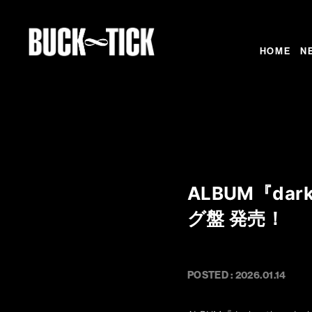
HOME
N
ALBUM『dark
グ盤 発売！
POSTED : 2026.01.14