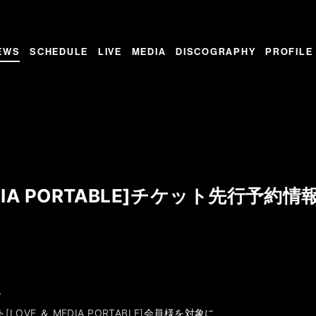
EWS
SCHEDULE
LIVE
MEDIA
DISCOGRAPHY
PROFILE
EDIA PORTABLE]チケット先行予約情
～
OVE ＆ MEDIA PORTABLE]会員様を対象に、