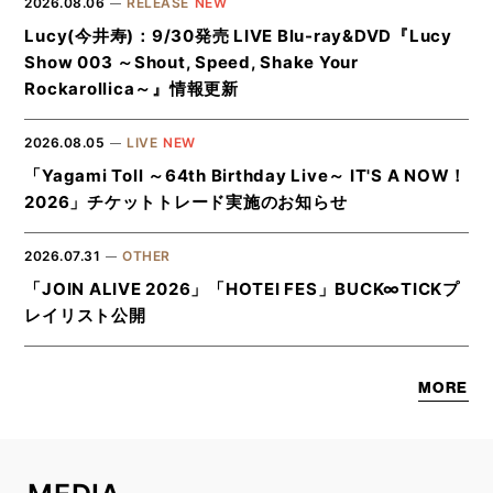
2026.08.06
RELEASE
Lucy(今井寿)：9/30発売 LIVE Blu-ray&DVD『Lucy
Show 003 ～Shout, Speed, Shake Your
Rockarollica～』情報更新
2026.08.05
LIVE
「Yagami Toll ～64th Birthday Live～ IT'S A NOW！
2026」チケットトレード実施のお知らせ
2026.07.31
OTHER
「JOIN ALIVE 2026」「HOTEI FES」BUCK∞TICKプ
レイリスト公開
MORE