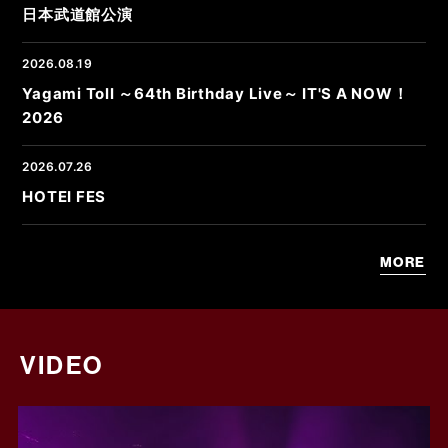
日本武道館公演
2026.08.19
Yagami Toll ～64th Birthday Live～ IT'S A NOW！
2026
2026.07.26
HOTEI FES
MORE
VIDEO