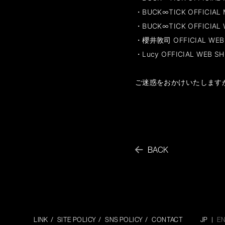
・BUCK∞TICK OFFICIAL 
・BUCK∞TICK OFFICIAL
・櫻井敦司 OFFICIAL WEB
・Lucy OFFICIAL WEB S
ご迷惑をおかけいたします
BACK
LINK
SITE POLICY
SNS POLICY
CONTACT
JP
E