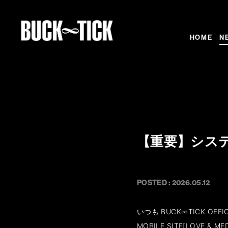
HOME
N
【重要】シス
POSTED : 2026.05.12
いつも BUCK∞TICK OFFICI
MOBILE SITE[LOVE & M