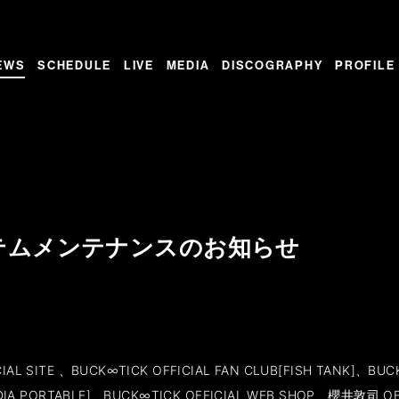
EWS
SCHEDULE
LIVE
MEDIA
DISCOGRAPHY
PROFILE
テムメンテナンスのお知らせ
AL SITE 、BUCK∞TICK OFFICIAL FAN CLUB[FISH TANK]、BUCK
EDIA PORTABLE]、BUCK∞TICK OFFICIAL WEB SHOP、櫻井敦司 OF