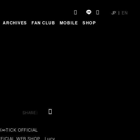
JP
EN
ARCHIVES
FAN CLUB
MOBILE
SHOP
SHARE :
∞TICK OFFICIAL
FICIAL WEB SHOP、Lucy