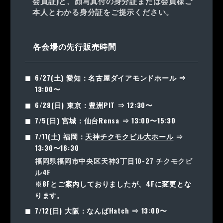
会員証)と、顔写真付の身分証または会員様ご
本人とわかる身分証をご提示ください。
各会場の先行販売時間
6/27(土) 愛知：
名古屋ダイアモンドホール ⇒
13:00〜
6/28(日) 東京：
豊洲PIT ⇒ 12:30〜
7/5(日) 宮城：
仙台Rensa ⇒ 13:00〜15:30
7/11(土) 福岡：
天神チクモクビル大ホール
⇒
13:30〜16:30
福岡県福岡市中央区天神3丁目10-27 チクモクビ
ル4F
※8Fとご案内しておりましたが、4Fに変更とな
ります。
7/12(日) 大阪：
なんばHatch ⇒ 13:00〜