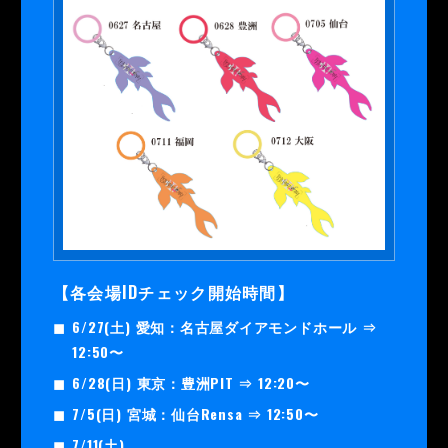
【各会場IDチェック開始時間】
6/27(土) 愛知：
名古屋ダイアモンドホール ⇒
12:50〜
6/28(日) 東京：
豊洲PIT ⇒ 12:20〜
7/5(日) 宮城：
仙台Rensa ⇒ 12:50〜
7/11(土)