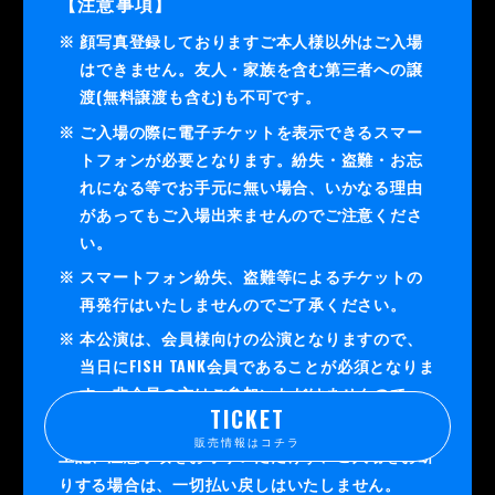
【注意事項】
顔写真登録しておりますご本人様以外はご入場
はできません。友人・家族を含む第三者への譲
渡(無料譲渡も含む)も不可です。
ご入場の際に電子チケットを表示できるスマー
トフォンが必要となります。紛失・盗難・お忘
れになる等でお手元に無い場合、いかなる理由
があってもご入場出来ませんのでご注意くださ
い。
スマートフォン紛失、盗難等によるチケットの
再発行はいたしませんのでご了承ください。
本公演は、会員様向けの公演となりますので、
当日にFISH TANK会員であることが必須となりま
す。非会員の方はご参加いただけませんので、
TICKET
ご入場をお断りいたします。
販売情報はコチラ
上記、注意事項をお守りいただけず、ご入場をお断
りする場合は、一切払い戻しはいたしません。