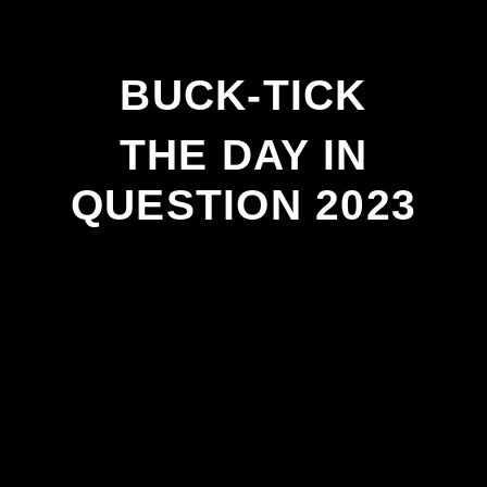
BUCK-TICK
THE DAY IN
QUESTION 2023